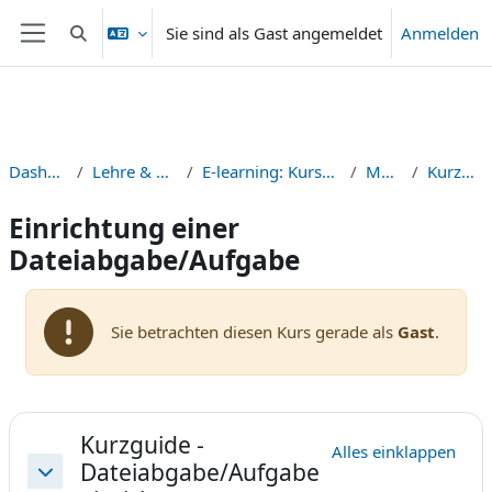
Zum Hauptinhalt
Sie sind als Gast angemeldet
Anmelden
Sucheingabe umschalten
Website-Übersicht
Dashboard
Lehre & Didaktik
E-learning: Kurse & Guides
Moodle
Kurzguides
Einrichtung einer
Dateiabgabe/Aufgabe
Sie betrachten diesen Kurs gerade als
Gast
.
Abschnittsübersicht
Kurzguide -
Alles einklappen
Dateiabgabe/Aufgabe
Einklappen