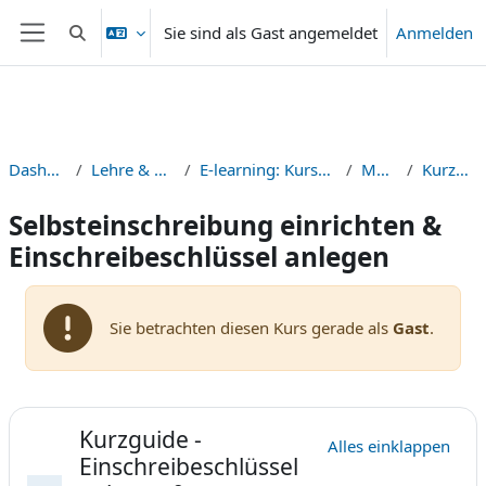
Zum Hauptinhalt
Sie sind als Gast angemeldet
Anmelden
Sucheingabe umschalten
Website-Übersicht
Dashboard
Lehre & Didaktik
E-learning: Kurse & Guides
Moodle
Kurzguides
Selbsteinschreibung einrichten &
Einschreibeschlüssel anlegen
Sie betrachten diesen Kurs gerade als
Gast
.
Abschnittsübersicht
Kurzguide -
Alles einklappen
Einschreibeschlüssel