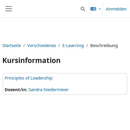
Zum Hauptinhalt
Anmelden
Sucheingabe umschalten
Website-Übersicht
Startseite
Verschiedenes
E-Learning
Beschreibung
Kursinformation
Principles of Leadership
Dozent/in:
Sandra Niedermeier