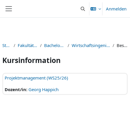
Zum Hauptinhalt
Anmelden
Sucheingabe umschalten
Website-Übersicht
Startseite
Fakultät Maschinenbau
Bachelor of Engineering
Wirtschaftsingenieurwesen Maschinenbau
Beschreibung
Kursinformation
Projektmanagement (WS25/26)
Dozent/in:
Georg Happich