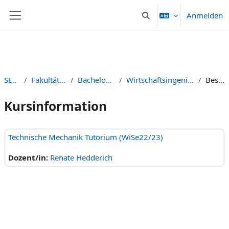
Zum Hauptinhalt
Anmelden
Sucheingabe umschalten
Website-Übersicht
Startseite
Fakultät Maschinenbau
Bachelor of Engineering
Wirtschaftsingenieurwesen Maschinenbau
Beschreibung
Kursinformation
Technische Mechanik Tutorium (WiSe22/23)
Dozent/in:
Renate Hedderich