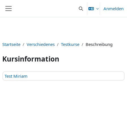
Zum Hauptinhalt
Anmelden
Sucheingabe umschalten
Website-Übersicht
Startseite
Verschiedenes
Testkurse
Beschreibung
Kursinformation
Test Miriam